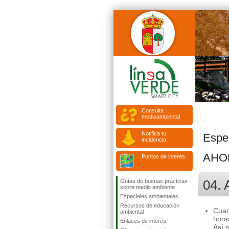
Consulta
medioambiental
Notifica tu
Espe
incidencia
AHO
Puntos de interés
04. 
Guías de buenas prácticas
sobre medio ambiente
Especiales ambientales
Recursos de educación
Cuan
ambiental
hora
Enlaces de interés
Así 