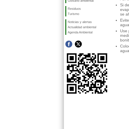
Glosario ambiental
Si d
Residuos
evap
se a
Turismo
Evit
Noticias y alertas
agua
Actualidad ambiental
Use 
Agenda Ambiental
medi
boni
Colo
agua