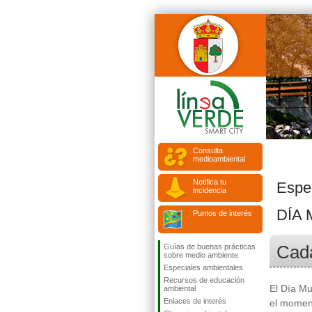
Consulta
medioambiental
Notifica tu
Espe
incidencia
DÍA
Puntos de interés
Cad
Guías de buenas prácticas
sobre medio ambiente
Especiales ambientales
Recursos de educación
El Día Mu
ambiental
Enlaces de interés
el momen