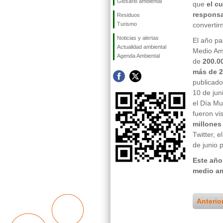
Glosario ambiental
que
el c
responsa
Residuos
Turismo
convertir
Noticias y alertas
El año pa
Actualidad ambiental
Medio Amb
Agenda Ambiental
de
200.0
más de 2
publicado
10 de jun
el Día Mu
fueron vi
millones
Twitter, 
de junio 
Este año
medio am
Anterio