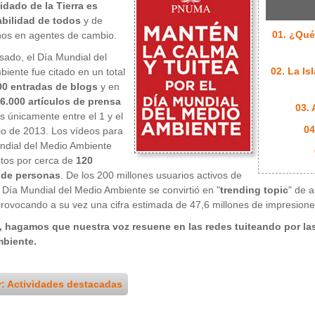
uidado de la Tierra es
bilidad de todos
y de
01. ¿Qué
nos en agentes de cambio.
sado, el Día Mundial del
02. La Is
iente fue citado en un total
00 entradas de blogs
y en
6.000 artículos de prensa
03.
s únicamente entre el 1 y el
04
io de 2013. Los vídeos para
ndial del Medio Ambiente
stos por cerca de
120
 de personas
. De los 200 millones usuarios activos de
el Día Mundial del Medio Ambiente se convirtió en "
trending topic
" de 
provocando a su vez una cifra estimada de 47,6 millones de impresion
, hagamos que nuestra voz resuene en las redes tuiteando por las 
biente.
r: Actividades destacadas