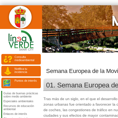
Consulta
medioambiental
Notifica tu
Semana Europea de la Movi
incidencia
Puntos de interés
01. Semana Europea de l
Guías de buenas prácticas
sobre medio ambiente
Tras más de un siglo, en el que el desarrollo
Especiales ambientales
zonas urbanas fue orientado a favorecer la c
Recursos de educación
ambiental
de coches, las congestiones de tráfico en nu
Enlaces de interés
ciudades y sus efectos de mayor contaminac