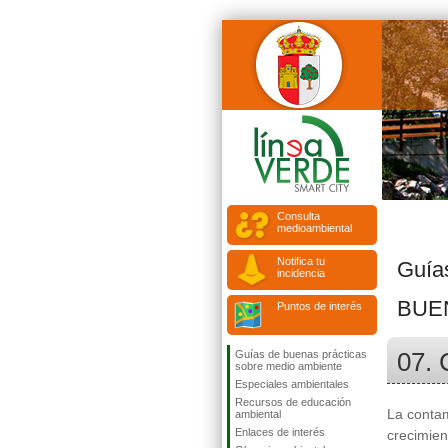
Consulta
medioambiental
Notifica tu
Guía
incidencia
BUE
Puntos de interés
07. 
Guías de buenas prácticas
sobre medio ambiente
Especiales ambientales
Recursos de educación
La contam
ambiental
Enlaces de interés
crecimien