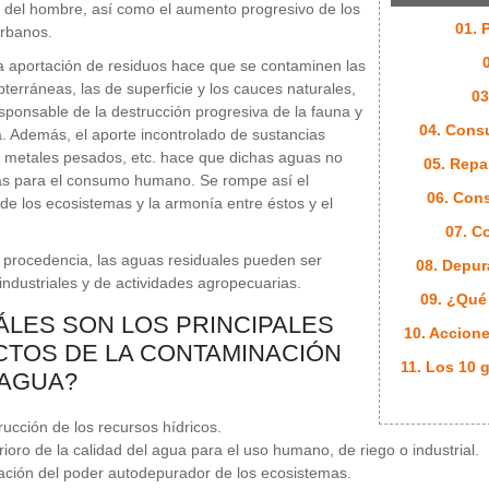
del hombre, así como el aumento progresivo de los
01. 
urbanos.
 aportación de residuos hace que se contaminen las
terráneas, las de superficie y los cauces naturales,
03
sponsable de la destrucción progresiva de la fauna y
04. Cons
ra. Además, el aporte incontrolado de sustancias
 metales pesados, etc. hace que dichas aguas no
05. Repa
as para el consumo humano. Se rompe así el
06. Con
o de los ecosistemas y la armonía entre éstos y el
07. C
procedencia, las aguas residuales pueden ser
08. Depur
industriales y de actividades agropecuarias.
09. ¿Qué
ÁLES SON LOS PRINCIPALES
10. Accione
CTOS DE LA CONTAMINACIÓN
11. Los 10 
 AGUA?
rucción de los recursos hídricos.
rioro de la calidad del agua para el uso humano, de riego o industrial.
ación del poder autodepurador de los ecosistemas.