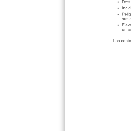
Dest
Inci
Peli
sus 
Elev
un c
Los conta