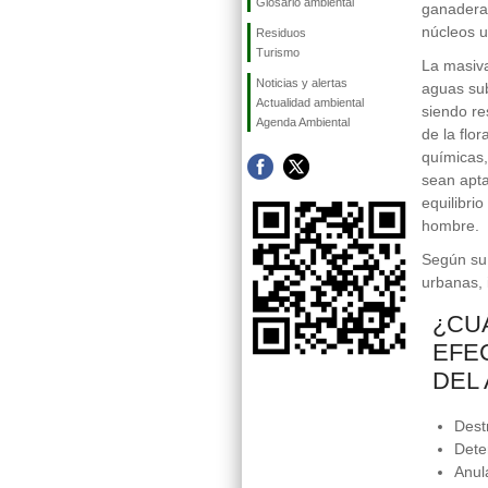
Glosario ambiental
ganadera 
núcleos 
Residuos
Turismo
La masiva
Noticias y alertas
aguas sub
Actualidad ambiental
siendo re
Agenda Ambiental
de la flo
químicas,
sean apt
equilibri
hombre.
Según su 
urbanas, 
¿CU
EFE
DEL
Dest
Dete
Anul