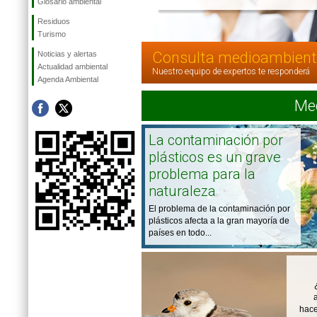
Glosario ambiental
Residuos
Turismo
Consulta medioambient
Noticias y alertas
Actualidad ambiental
Nuestro equipo de expertos te responderá
Agenda Ambiental
Med
La contaminación por
plásticos es un grave
problema para la
naturaleza
El problema de la contaminación por
plásticos afecta a la gran mayoría de
países en todo...
hace