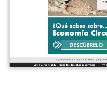
al
Ayuntamiento de Medina de Pomar
|
http://
Línea Verde ® 2026 - Todos los derechos reservados
|
Avis