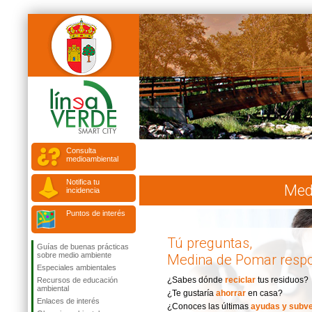
Consulta
medioambiental
Notifica tu
Med
incidencia
Puntos de interés
Tú preguntas,
Guías de buenas prácticas
sobre medio ambiente
Medina de Pomar resp
Especiales ambientales
¿Sabes dónde
reciclar
tus residuos?
Recursos de educación
ambiental
¿Te gustaría
ahorrar
en casa?
Enlaces de interés
¿Conoces las últimas
ayudas y subv