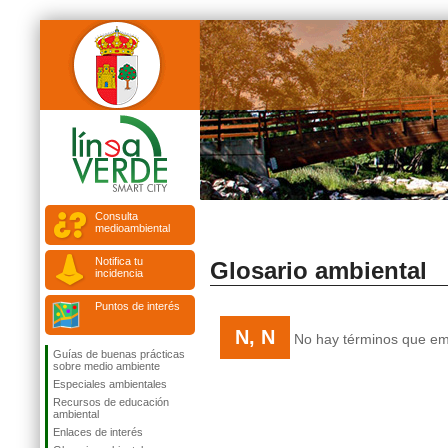
Consulta
medioambiental
Notifica tu
Glosario ambiental
incidencia
Puntos de interés
N, N
No hay términos que emp
Guías de buenas prácticas
sobre medio ambiente
Especiales ambientales
Recursos de educación
ambiental
Enlaces de interés