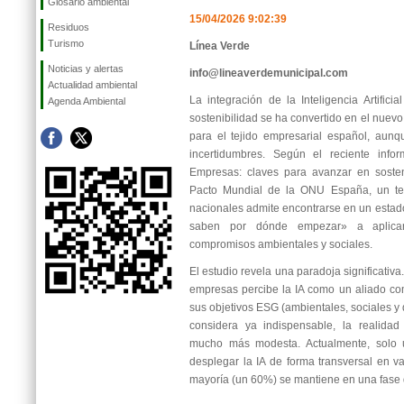
Glosario ambiental
15/04/2026 9:02:39
Residuos
Turismo
Línea Verde
Noticias y alertas
info@lineaverdemunicipal.com
Actualidad ambiental
La integración de la Inteligencia Artificia
Agenda Ambiental
sostenibilidad se ha convertido en el nuevo
para el tejido empresarial español, aunq
incertidumbres. Según el reciente informe
Empresas: claves para avanzar en sosteni
Pacto Mundial de la ONU España, un ter
nacionales admite encontrarse en un estado
saben por dónde empezar» a aplicar
compromisos ambientales y sociales.
El estudio revela una paradoja significativ
empresas percibe la IA como un aliado co
sus objetivos ESG (ambientales, sociales y
considera ya indispensable, la realida
mucho más modesta. Actualmente, solo
desplegar la IA de forma transversal en va
mayoría (un 60%) se mantiene en una fase d