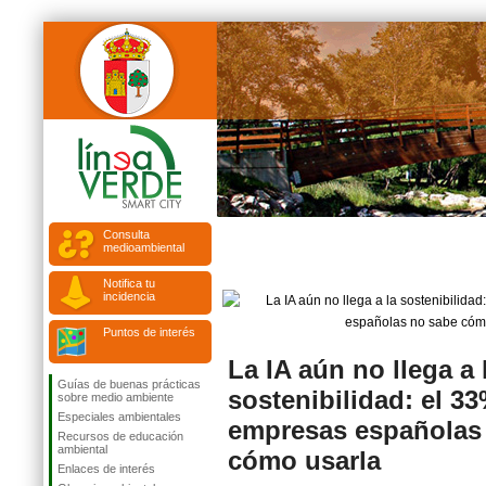
Consulta
medioambiental
Notifica tu
incidencia
Puntos de interés
La IA aún no llega a 
Guías de buenas prácticas
sostenibilidad: el 33
sobre medio ambiente
Especiales ambientales
empresas españolas
Recursos de educación
ambiental
cómo usarla
Enlaces de interés