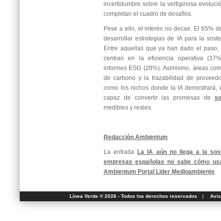
incertidumbre sobre la vertiginosa evoluci
completan el cuadro de desafíos.
Pese a ello, el interés no decae. El 65% d
desarrollar estrategias de IA para la soste
Entre aquellas que ya han dado el paso, l
centran en la eficiencia operativa (37
informes ESG (28%). Asimismo, áreas como
de carbono y la trazabilidad de proveed
como los nichos donde la IA demostrará, 
capaz de convertir las promesas de
so
medibles y reales.
Redacción Ambientum
La entrada
La IA aún no llega a la sos
empresas españolas no sabe cómo usa
Ambientum Portal Lider Medioambiente
.
Línea Verde ® 2026 - Todos los derechos reservados
|
Avis