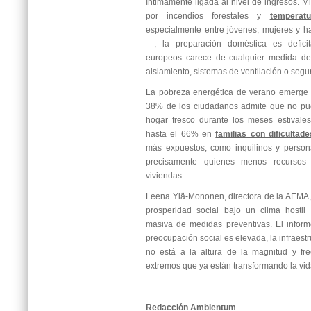
íntimamente ligada al nivel de ingresos. M
por incendios forestales y
temperat
especialmente entre jóvenes, mujeres y h
—, la preparación doméstica es defici
europeos carece de cualquier medida de 
aislamiento, sistemas de ventilación o segu
La pobreza energética de verano emerge c
38% de los ciudadanos admite que no pue
hogar fresco durante los meses estivales
hasta el 66% en
familias con dificulta
más expuestos, como inquilinos y person
precisamente quienes menos recursos 
viviendas.
Leena Ylä-Mononen, directora de la AEMA, i
prosperidad social bajo un clima hostil
masiva de medidas preventivas. El infor
preocupación social es elevada, la infraest
no está a la altura de la magnitud y fr
extremos que ya están transformando la vida
Redacción Ambientum