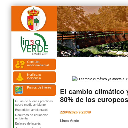
Consulta
medioambiental
Notifica tu
incidencia
Puntos de interés
El cambio climático y
80% de los europeo
Guías de buenas prácticas
sobre medio ambiente
Especiales ambientales
22/04/2026 9:28:49
Recursos de educación
ambiental
Línea Verde
Enlaces de interés