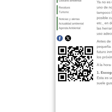
Glosario ambiental
Ya no es 
uno de no
Residuos
Turismo
tampoco 
posible c
Noticias y alertas
etc., en
Actualidad ambiental
las herra
Agenda Ambiental
uso adec
Antes de 
pequeña 
futuro in
los próx
A la hora
1. Escog
Esta es u
suele gus