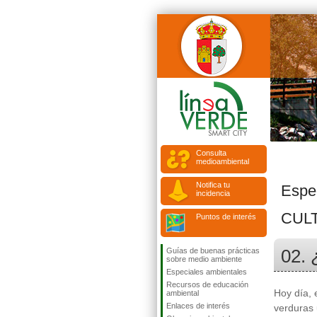
Consulta
medioambiental
Notifica tu
Espe
incidencia
CUL
Puntos de interés
02. 
Guías de buenas prácticas
sobre medio ambiente
Especiales ambientales
Recursos de educación
Hoy día, 
ambiental
Enlaces de interés
verduras 