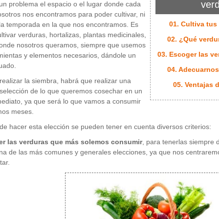
ver
un problema el espacio o el lugar donde cada
sotros nos encontramos para poder cultivar, ni
01. Cultiva tu
la temporada en la que nos encontramos. Es
ultivar verduras, hortalizas, plantas medicinales,
02. ¿Qué verdur
 donde nosotros queramos, siempre que usemos
03. Escoger las 
mientas y elementos necesarios, dándole un
uado.
04. Adecuarnos 
realizar la siembra, habrá que realizar una
05. Ventajas 
selección de lo que queremos cosechar en un
mediato, ya que será lo que vamos a consumir
imos meses.
 de hacer esta elección se pueden tener en cuenta diversos criterios:
er las verduras que más solemos consumir
, para tenerlas siempre 
na de las más comunes y generales elecciones, ya que nos centraremo
tar.