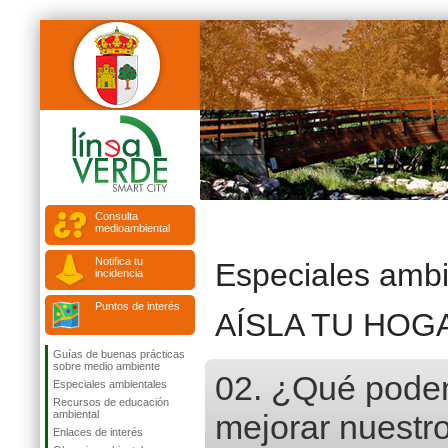
Consulta
medioambiental
Notifica tu
Especiales ambi
incidencia
Puntos de interés
AÍSLA TU HOG
Guías de buenas prácticas
sobre medio ambiente
02. ¿Qué podem
Especiales ambientales
Recursos de educación
ambiental
mejorar nuestr
Enlaces de interés