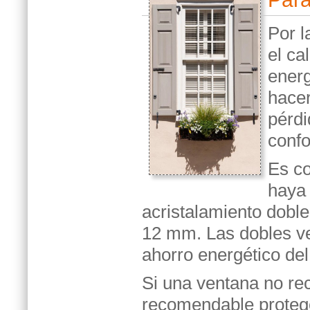
Por l
el ca
energ
hacer
pérdi
confo
Es co
haya 
acristalamiento dobl
12 mm. Las dobles ve
ahorro energético de
Si una ventana no rec
recomendable protege