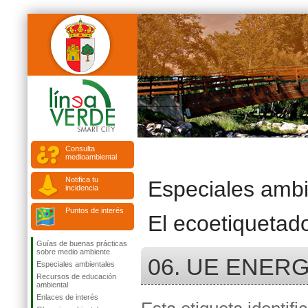
Consulta
medioambiental
Notifica tu
Especiales ambi
incidencia
Puntos de interés
El ecoetiquetad
Guías de buenas prácticas
sobre medio ambiente
06. UE ENER
Especiales ambientales
Recursos de educación
ambiental
Enlaces de interés