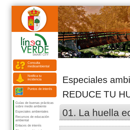
Consulta
medioambiental
Notifica tu
Especiales ambi
incidencia
Puntos de interés
REDUCE TU H
Guías de buenas prácticas
sobre medio ambiente
01. La huella e
Especiales ambientales
Recursos de educación
ambiental
Enlaces de interés