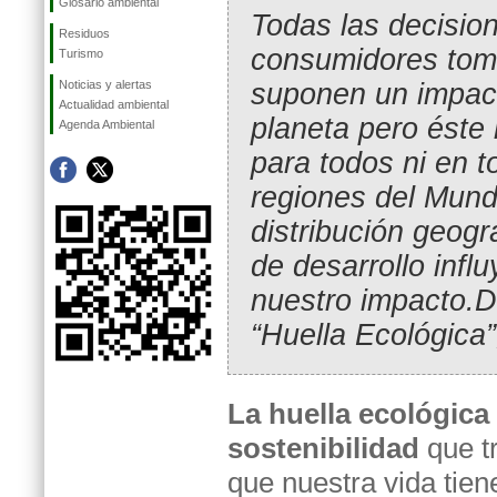
Glosario ambiental
Todas las decisio
Residuos
consumidores to
Turismo
suponen un impact
Noticias y alertas
Actualidad ambiental
planeta pero éste 
Agenda Ambiental
para todos ni en t
regiones del Mund
distribución geográ
de desarrollo infl
nuestro impacto.D
“Huella Ecológica
La huella ecológica
sostenibilidad
que tr
que nuestra vida tien