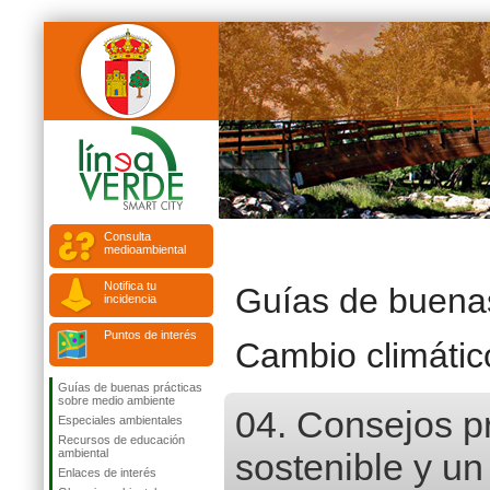
Consulta
medioambiental
Notifica tu
Guías de buenas
incidencia
Puntos de interés
Cambio climátic
Guías de buenas prácticas
sobre medio ambiente
04. Consejos p
Especiales ambientales
Recursos de educación
ambiental
sostenible y u
Enlaces de interés