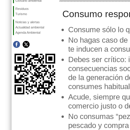
Glosario ambiental
Residuos
Consumo respo
Turismo
Noticias y alertas
Consume sólo lo q
Actualidad ambiental
Agenda Ambiental
No hagas caso de l
te inducen a cons
Debes ser crítico: 
consecuencias soc
de la generación d
consumes habitua
Acude, siempre qu
comercio justo o d
No consumas “pezqu
pescado y compra 